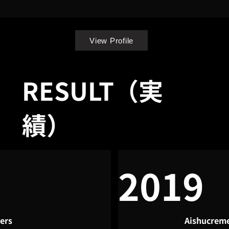
View Profile
RESULT（実
績）
2019
ers
Aishucreme