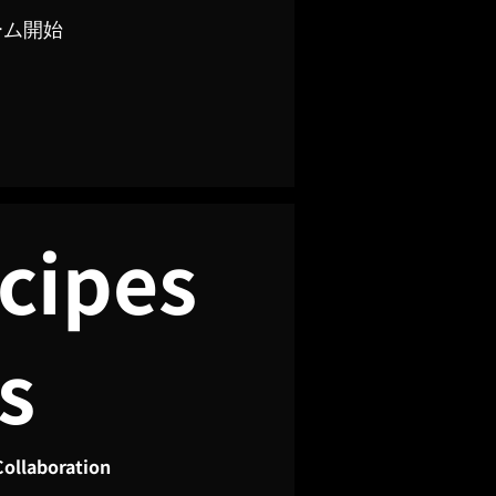
ーム開始
cipes
s
Collaboration