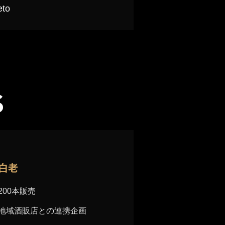
eto
S
​白老
200本販売
地域酒販店との連携企画