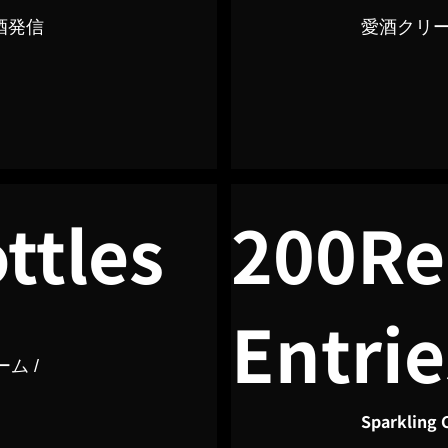
酒発信
​愛酒クリ
ttles
200Re
Entrie
ム /
Sparkling 