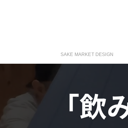
moririn130
SAKE MARKET DESIGN
「飲