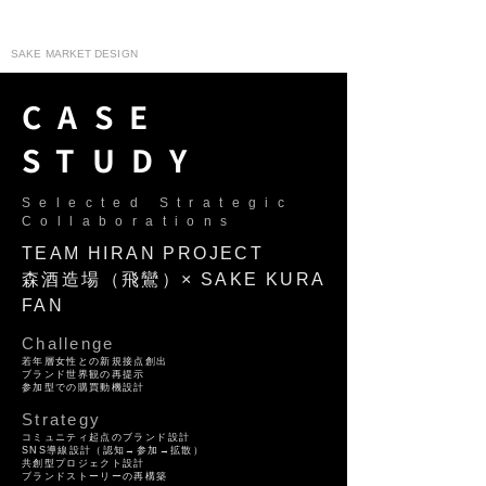
moririn130
SAKE MARKET DESIGN
CASE
STUDY
Selected Strategic
Collaborations
TEAM HIRAN PROJECT
森酒造場（飛鸞）× SAKE KURA
FAN
Challenge
若年層女性との新規接点創出
ブランド世界観の再提示
参加型での購買動機設計
Strategy
コミュニティ起点のブランド設計
SNS導線設計（認知→参加→拡散）
共創型プロジェクト設計
ブランドストーリーの再構築