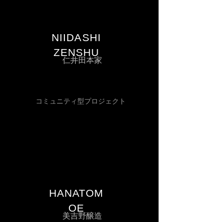
NIIDASHI
ZENSHU
​仁井田本家
コミュニティ型プロジェクト
HANATOM
OE
美吉野醸造