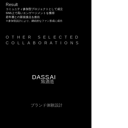
Result
コミュニティ参加型プロジェクトとして成立
SNS上で高いエンゲージメントを獲得
若年層との新規接点を創出
※参加型設計により、継続的なファン形成に成功
OTHER SELECTED
COLLABORATIONS
DASSAI
​旭酒造
ブランド体験設計