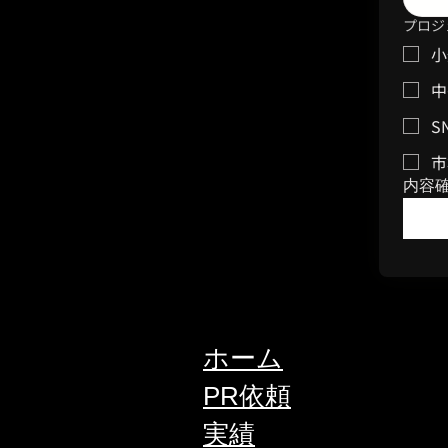
プロジ
小
中
S
市
内容
ホーム
PR依頼
実績