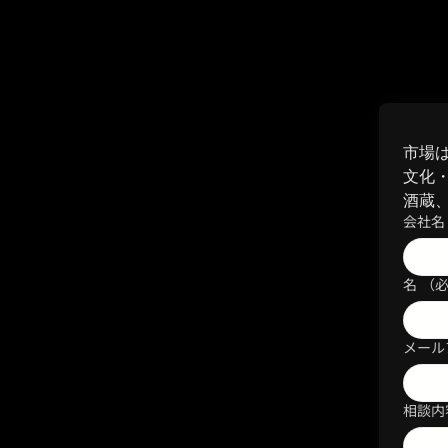
市場
文化
酒蔵
会社名
名
（
メール
相談内