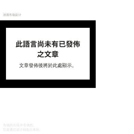
moririn130
清酒市场设计
此語言尚未有已發佈
之文章
文章發佈後將於此處顯示。
家
公关请求
成就
轮廓
询问
市场的出现并非偶然。
它是通过设计创造出来的。