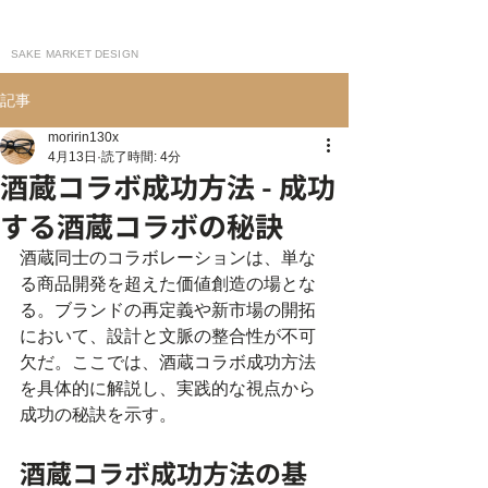
moririn130
SAKE MARKET DESIGN
記事
moririn130x
4月13日
読了時間: 4分
酒蔵コラボ成功方法 - 成功
する酒蔵コラボの秘訣
酒蔵同士のコラボレーションは、単な
る商品開発を超えた価値創造の場とな
る。ブランドの再定義や新市場の開拓
において、設計と文脈の整合性が不可
欠だ。ここでは、酒蔵コラボ成功方法
を具体的に解説し、実践的な視点から
成功の秘訣を示す。
酒蔵コラボ成功方法の基