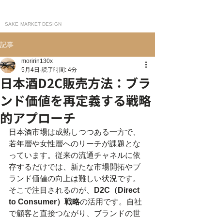
moririn130
SAKE MARKET DESIGN
記事
moririn130x
5月4日
読了時間: 4分
日本酒D2C販売方法：ブラ
ンド価値を再定義する戦略
的アプローチ
日本酒市場は成熟しつつある一方で、
若年層や女性層へのリーチが課題とな
っています。従来の流通チャネルに依
存するだけでは、新たな市場開拓やブ
ランド価値の向上は難しい状況です。
そこで注目されるのが、
D2C（Direct 
to Consumer）戦略
の活用です。自社
で顧客と直接つながり、ブランドの世